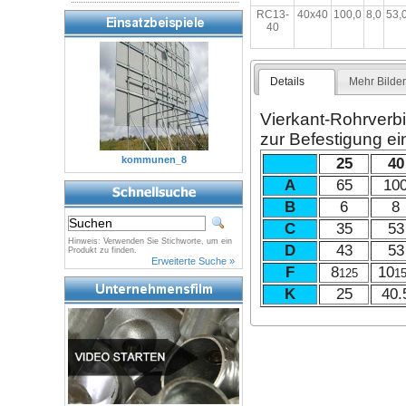
RC13-
40x40
100,0
8,0
53,
40
Details
Mehr Bilde
Vierkant-Rohrverb
zur Befestigung ei
kommunen_8
25
40
A
65
10
B
6
8
C
35
53
Hinweis: Verwenden Sie Stichworte, um ein
D
43
53
Produkt zu finden.
Erweiterte Suche »
F
8
10
125
1
K
25
40.