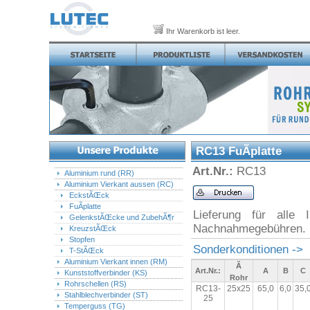
Ihr Warenkorb ist leer.
RC13 FuÃplatte
Art.Nr.:
RC13
Aluminium rund (RR)
Aluminium Vierkant aussen (RC)
EckstÃŒck
FuÃplatte
Lieferung für alle 
GelenkstÃŒcke und ZubehÃ¶r
Nachnahmegebühren.
KreuzstÃŒck
Stopfen
Sonderkonditionen ->
T-StÃŒck
Aluminium Vierkant innen (RM)
Ã
Art.Nr.:
A
B
C
Kunststoffverbinder (KS)
Rohr
Rohrschellen (RS)
RC13-
25x25
65,0
6,0
35,
Stahlblechverbinder (ST)
25
Temperguss (TG)