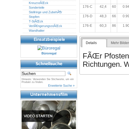
KreuzstÃŒck
176-C
42,4
60
0.9
Sonderteile
Stellringe und ZubehÃ¶r
176-D
48,3
66
0.9
Stopfen
T-StÃŒck
176-E
60,3
86
1.9
VerlÃ€ngerungsstÃŒck
Wandhalter
Details
Mehr Bilde
Büroregal
FÃŒr Pfosten
Richtungen. W
Hinweis: Verwenden Sie Stichworte, um ein
Produkt zu finden.
Erweiterte Suche »