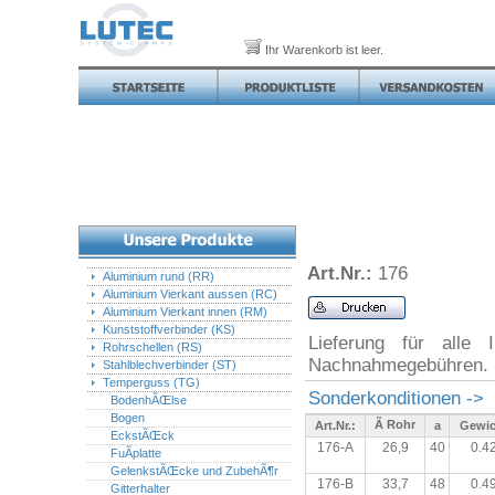
Ihr Warenkorb ist leer.
176 T-StÃŒck fÃŒr
Art.Nr.:
176
Aluminium rund (RR)
Aluminium Vierkant aussen (RC)
Aluminium Vierkant innen (RM)
Kunststoffverbinder (KS)
Lieferung für alle 
Rohrschellen (RS)
Nachnahmegebühren.
Stahlblechverbinder (ST)
Temperguss (TG)
Sonderkonditionen ->
BodenhÃŒlse
Bogen
Ã Rohr
Art.Nr.:
a
Gewic
EckstÃŒck
176-A
26,9
40
0.4
FuÃplatte
GelenkstÃŒcke und ZubehÃ¶r
176-B
33,7
48
0.4
Gitterhalter