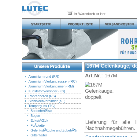
Ihr Warenkorb ist leer.
167M Gelenkauge, d
Art.Nr.:
167M
Aluminium rund (RR)
Aluminium Vierkant aussen (RC)
Aluminium Vierkant innen (RM)
Kunststoffverbinder (KS)
Rohrschellen (RS)
Stahlblechverbinder (ST)
Temperguss (TG)
BodenhÃŒlse
Bogen
EckstÃŒck
Lieferung für alle 
FuÃplatte
Nachnahmegebühren.
GelenkstÃŒcke und ZubehÃ¶r
Gitterhalter