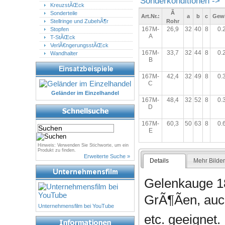
Sonderkonditionen ->
KreuzstÃŒck
Ã
Sonderteile
Art.Nr.:
a
b
c
Gew
Stellringe und ZubehÃ¶r
Rohr
167M-
26,9
32
40
8
0.
Stopfen
A
T-StÃŒck
VerlÃ€ngerungsstÃŒck
167M-
33,7
32
44
8
0.
Wandhalter
B
167M-
42,4
32
49
8
0.
C
Geländer im Einzelhandel
167M-
48,4
32
52
8
0.
D
167M-
60,3
50
63
8
0.
E
Hinweis: Verwenden Sie Stichworte, um ein
Produkt zu finden.
Erweiterte Suche »
Details
Mehr Bilde
Gelenkauge 18
GrÃ¶Ãen, auc
Unternehmensfilm bei YouTube
etc. geeignet.