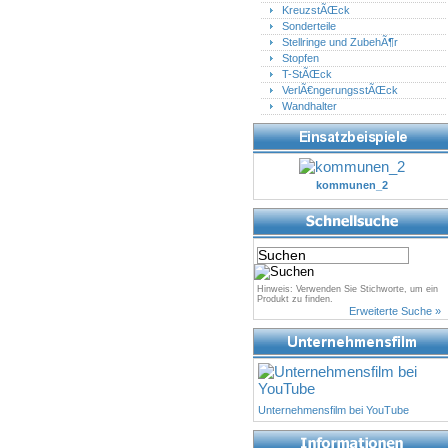
KreuzstÃŒck
Sonderteile
Stellringe und ZubehÃ¶r
Stopfen
T-StÃŒck
VerlÃ€ngerungsstÃŒck
Wandhalter
kommunen_2
Hinweis: Verwenden Sie Stichworte, um ein
Produkt zu finden.
Erweiterte Suche »
Unternehmensfilm bei YouTube