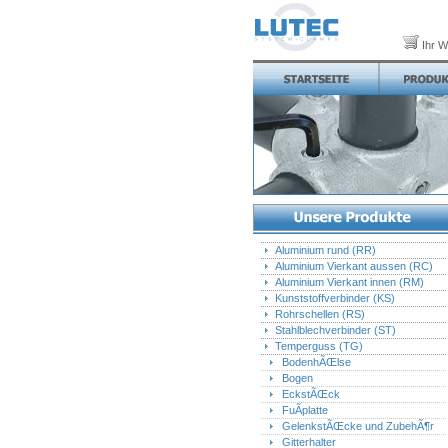
Ihr W
Aluminium rund (RR)
Aluminium Vierkant aussen (RC)
Aluminium Vierkant innen (RM)
Kunststoffverbinder (KS)
Rohrschellen (RS)
Stahlblechverbinder (ST)
Temperguss (TG)
BodenhÃŒlse
Bogen
EckstÃŒck
FuÃplatte
GelenkstÃŒcke und ZubehÃ¶r
Gitterhalter