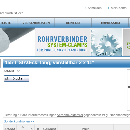
Anmelden
Mein Konto
arenkorb ist leer.
155 T-StÃŒck, lang, verstellbar 2 x 11°
Art.Nr.:
155
Lieferung für alle Internetbestellungen
Versandkostenfrei
gegebenfalls zzgl. Nachnahmege
Sonderkonditionen ->
Ã
Art.Nr.:
a
b
Gewicht
Preis