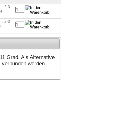
it: 2-3
ge
it: 2-3
ge
1 Grad. Als Alternative
r verbunden werden.