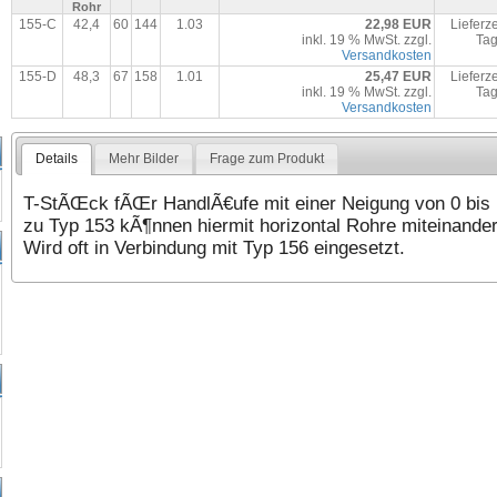
Rohr
155-C
42,4
60
144
1.03
22,98 EUR
Lieferze
inkl. 19 % MwSt. zzgl.
Ta
Versandkosten
155-D
48,3
67
158
1.01
25,47 EUR
Lieferze
inkl. 19 % MwSt. zzgl.
Ta
Versandkosten
Details
Mehr Bilder
Frage zum Produkt
T-StÃŒck fÃŒr HandlÃ€ufe mit einer Neigung von 0 bis 1
zu Typ 153 kÃ¶nnen hiermit horizontal Rohre miteinande
Wird oft in Verbindung mit Typ 156 eingesetzt.